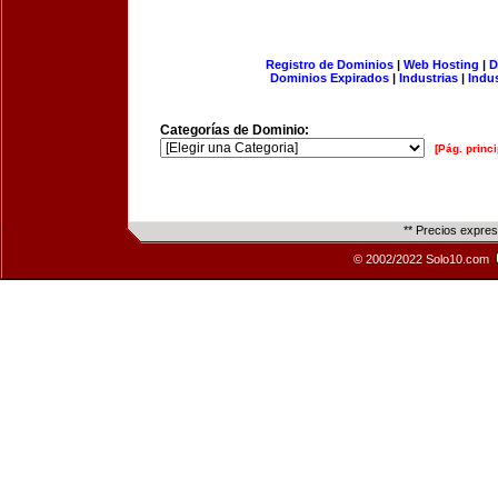
Registro de Dominios
|
Web Hosting
|
D
Dominios Expirados
|
Industrias
|
Indu
Categorías de Dominio:
[Pág. princi
** Precios expre
© 2002/2022 Solo10.com