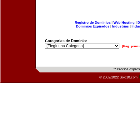
Registro de Dominios
|
Web Hosting
|
D
Dominios Expirados
|
Industrias
|
Indu
Categorías de Dominio:
[Pág. princi
** Precios expre
© 2002/2022 Solo10.com