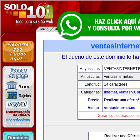
ventasinterne
El dueño de este dominio lo ha
Mayusculas:
VENTASINTERNET.
Minusculas:
ventasinternet.es
Longitud:
14 caracteres
Categorias:
Internet
,
Ventas y Co
Precio:
Realizar una oferta!
Visitar!
ventasinternet.es
Serán consideradas ofer
Realizar una Oferta