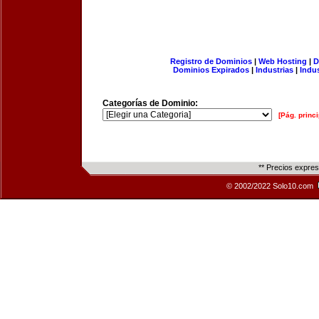
Registro de Dominios
|
Web Hosting
|
D
Dominios Expirados
|
Industrias
|
Indu
Categorías de Dominio:
[Pág. princi
** Precios expre
© 2002/2022 Solo10.com