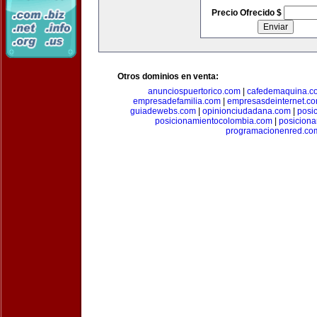
Precio Ofrecido $
Otros dominios en venta:
anunciospuertorico.com
|
cafedemaquina.c
empresadefamilia.com
|
empresasdeinternet.c
guiadewebs.com
|
opinionciudadana.com
|
posi
posicionamientocolombia.com
|
posicion
programacionenred.co