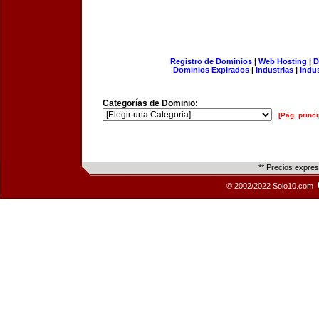
Registro de Dominios
|
Web Hosting
|
D
Dominios Expirados
|
Industrias
|
Indu
Categorías de Dominio:
[Pág. princi
** Precios expre
© 2002/2022 Solo10.com