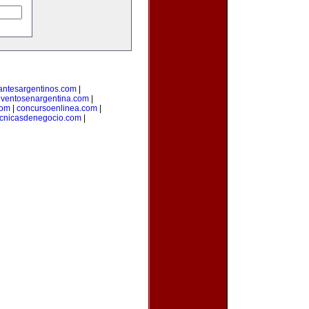
antesargentinos.com
|
ventosenargentina.com
|
com
|
concursoenlinea.com
|
ecnicasdenegocio.com
|