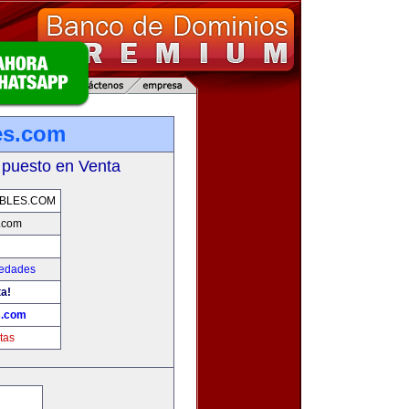
es.com
 puesto en Venta
BLES.COM
s.com
iedades
ta!
s.com
tas