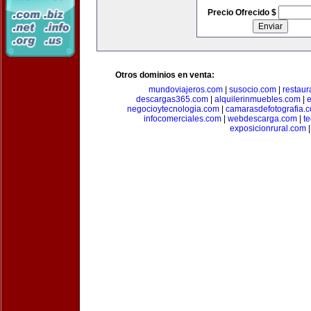
Precio Ofrecido $
Otros dominios en venta:
mundoviajeros.com
|
susocio.com
|
restaur
descargas365.com
|
alquilerinmuebles.com
|
e
negocioytecnologia.com
|
camarasdefotografia.
infocomerciales.com
|
webdescarga.com
|
t
exposicionrural.com
|