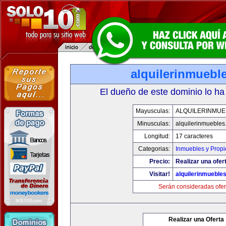
alquilerinmuebl
El dueño de este dominio lo ha
Mayusculas:
ALQUILERINMUE
Minusculas:
alquilerinmueble
Longitud:
17 caracteres
Categorias:
Inmuebles y Prop
Precio:
Realizar una ofer
Visitar!
alquilerinmueble
Serán consideradas ofer
Realizar una Oferta