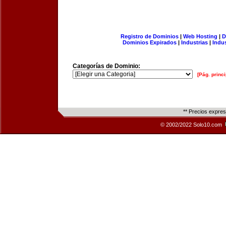
Registro de Dominios
|
Web Hosting
|
D
Dominios Expirados
|
Industrias
|
Indu
Categorías de Dominio:
[Pág. princi
** Precios expre
© 2002/2022 Solo10.com