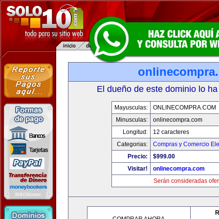
onlinecompra
El dueño de este dominio lo ha
Mayusculas:
ONLINECOMPRA.COM
Minusculas:
onlinecompra.com
Longitud:
12 caracteres
Categorias:
Compras y Comercio Ele
Precio:
$999.00
Visitar!
onlinecompra.com
Serán consideradas ofer
R