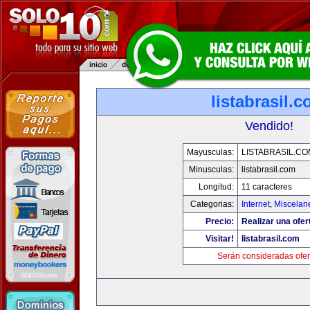
listabrasil.
Vendido!
Mayusculas:
LISTABRASIL.CO
Minusculas:
listabrasil.com
Longitud:
11 caracteres
Categorias:
Internet
,
Miscelane
Precio:
Realizar una ofer
Visitar!
listabrasil.com
Serán consideradas ofer