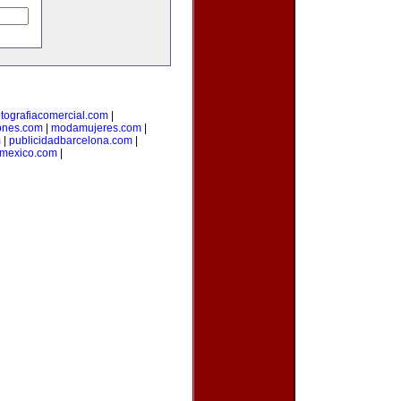
otografiacomercial.com
|
ones.com
|
modamujeres.com
|
m
|
publicidadbarcelona.com
|
nmexico.com
|