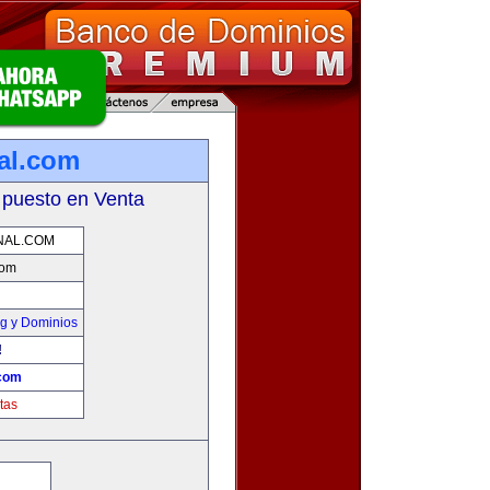
al.com
 puesto en Venta
NAL.COM
com
g y Dominios
!
.com
tas