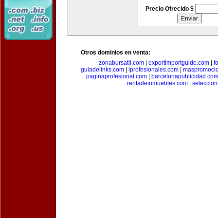
Precio Ofrecido $
Otros dominios en venta:
zonabursatil.com
|
exportimportguide.com
|
f
guiadelinks.com
|
iprofesionales.com
|
maspromoci
paginaprofesional.com
|
barcelonapublicidad.co
rentadeinmuebles.com
|
seleccio