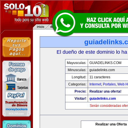
guiadelinks.
El dueño de este dominio lo ha
Mayusculas:
GUIADELINKS.COM
Minusculas:
guiadelinks.com
Longitud:
11 caracteres
Categorias:
Internet
,
Portales
,
Web Ho
Precio:
Realizar una oferta!
Visitar!
guiadelinks.com
Serán consideradas ofer
Realizar una Oferta