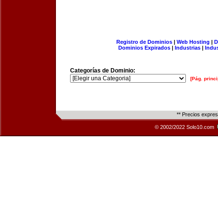
Registro de Dominios
|
Web Hosting
|
D
Dominios Expirados
|
Industrias
|
Indu
Categorías de Dominio:
[Pág. princi
** Precios expre
© 2002/2022 Solo10.com