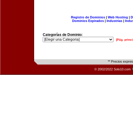
Registro de Dominios
|
Web Hosting
|
D
Dominios Expirados
|
Industrias
|
Indu
Categorías de Dominio:
[Pág. princi
** Precios expre
© 2002/2022 Solo10.com