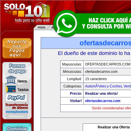
ofertasdecarro
El dueño de este dominio lo ha
Mayusculas:
OFERTASDECARROS.COM
Minusculas:
ofertasdecarros.com
Longitud:
15 caracteres
Categorias:
AutomÃ³viles y Coches
,
Vent
Precio:
Realizar una oferta!
Visitar!
ofertasdecarros.com
Serán consideradas ofer
Realizar una Oferta