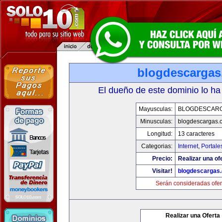
blogdescarga
El dueño de este dominio lo ha
Mayusculas:
BLOGDESCAR
Minusculas:
blogdescargas.
Longitud:
13 caracteres
Categorias:
Internet
,
Portale
Precio:
Realizar una of
Visitar!
blogdescargas
Serán consideradas ofer
Realizar una Oferta