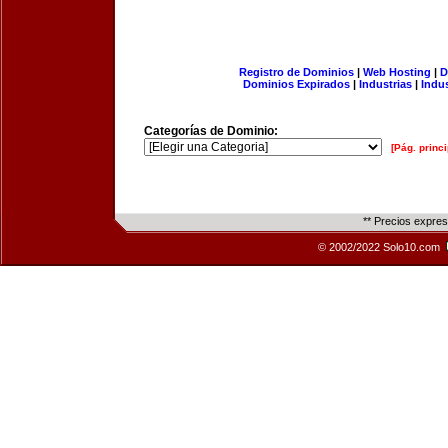
Registro de Dominios
|
Web Hosting
|
D
Dominios Expirados
|
Industrias
|
Indu
Categorías de Dominio:
[Pág. princi
** Precios expre
© 2002/2022 Solo10.com