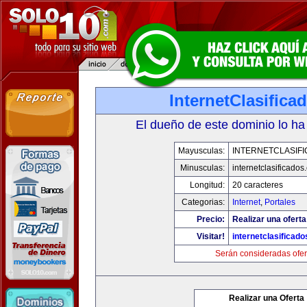
InternetClasific
El dueño de este dominio lo ha
Mayusculas:
INTERNETCLASIF
Minusculas:
internetclasificado
Longitud:
20 caracteres
Categorias:
Internet
,
Portales
Precio:
Realizar una oferta
Visitar!
internetclasificad
Serán consideradas ofer
Realizar una Oferta