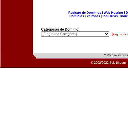
Registro de Dominios
|
Web Hosting
|
D
Dominios Expirados
|
Industrias
|
Indu
Categorías de Dominio:
[Pág. princi
** Precios expre
© 2002/2022 Solo10.com