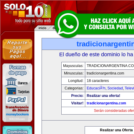
tradicionargent
El dueño de este dominio lo ha
Mayusculas:
TRADICIONARGENTINA.C
Minusculas:
tradicionargentina.com
Longitud:
18 caracteres
Categorias:
EducaciÃ³n
,
Sociedad
,
Telev
Precio:
Realizar una oferta!
Visitar!
tradicionargentina.com
Serán consideradas ofer
Realizar una Oferta