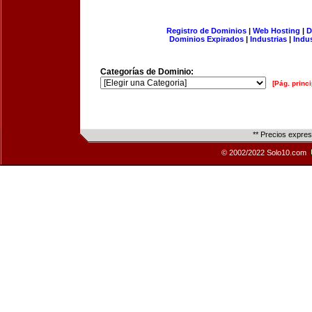
Registro de Dominios
|
Web Hosting
|
D
Dominios Expirados
|
Industrias
|
Indu
Categorías de Dominio:
[Pág. princi
** Precios expre
© 2002/2022 Solo10.com