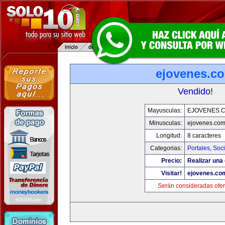
ejovenes.c
Vendido!
Mayusculas:
EJOVENES.
Minusculas:
ejovenes.co
Longitud:
8 caracteres
Categorias:
Portales
,
Soc
Precio:
Realizar una 
Visitar!
ejovenes.co
Serán consideradas ofer