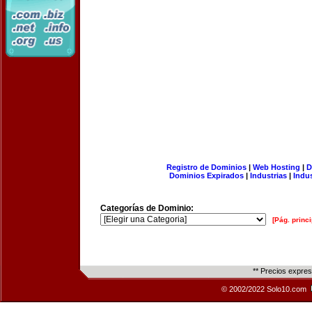
Registro de Dominios
|
Web Hosting
|
D
Dominios Expirados
|
Industrias
|
Indu
Categorías de Dominio:
[Pág. princi
** Precios expre
© 2002/2022 Solo10.com